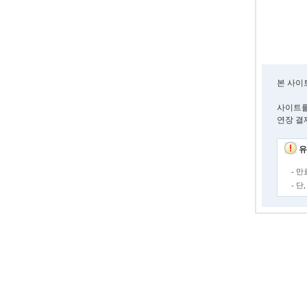
본 사이
사이트를
연장 결
유
- 
- 